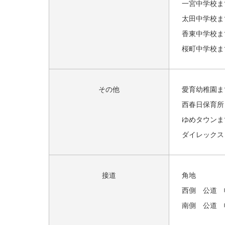
一宮中学校まで
太田中学校まで
香東中学校まで
桜町中学校まで
その他
愛育幼稚園まで
西春日保育所
ゆめタウンまで
ダイレックスま
接道
角地
西側 公道 
南側 公道 