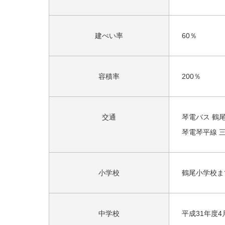
建ぺい率
60％
容積率
200％
交通
琴電バス 鶴尾
琴電琴平線 三
小学校
鶴尾小学校ま
中学校
平成31年度