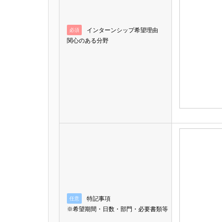
インターンシップ希望理由
必須
関⼼のある分野
特記事項
任意
※希望期間・⽇数・部⾨・必要書類等