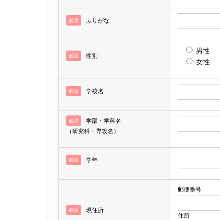
ふりがな
必須
男性
性別
必須
女性
学校名
必須
学部・学科名
必須
（研究科・専攻名）
学年
必須
郵便番号
現住所
必須
住所