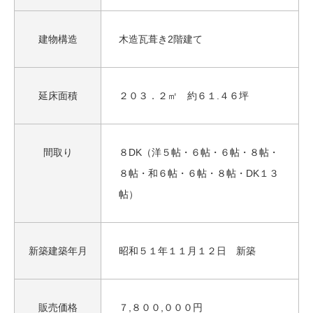
建物構造
木造瓦葺き2階建て
延床面積
２０３．２㎡ 約６１.４６坪
間取り
８DK（洋５帖・６帖・６帖・８帖・
８帖・和６帖・６帖・８帖・DK１３
帖）
新築建築年月
昭和５１年１１月１２日 新築
販売価格
７,８００,０００円