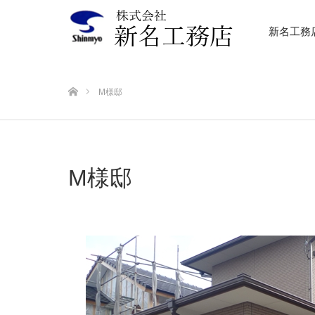
新名工務
ホーム
M様邸
M様邸