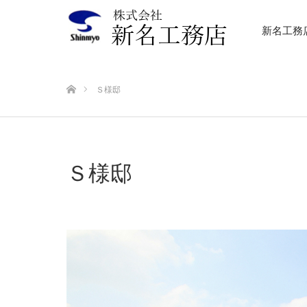
新名工務
ホーム
Ｓ様邸
Ｓ様邸